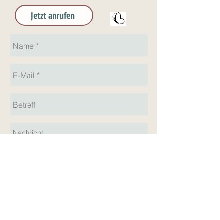
Jetzt anrufen
Senden
Christine Schulze . Praxis für moderne naturheilkundliche
Medizin . Tel.: 0173/328 59 65 Kolbenbergstr. 1, 60488